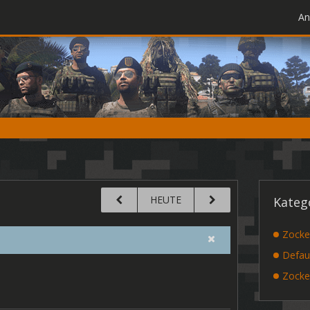
An
HEUTE
Kateg
Zocke
Defau
Zocke