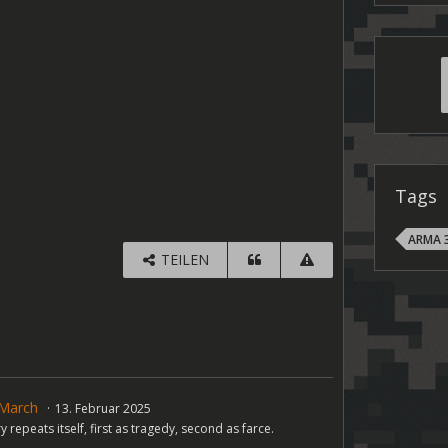
Tags
ARMA 
TEILEN
sMarch
13. Februar 2025
y repeats itself, first as tragedy, second as farce.