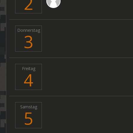
2
Donnerstag
3
Freitag
4
Samstag
5