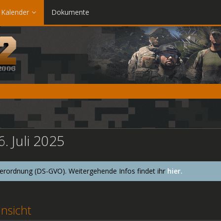
Kalender
Dokumente
. Juli 2025
ordnung (DS-GVO). Weitergehende Infos findet ihr
hier.
nsicht