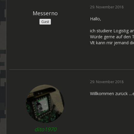
29. November 2018
Messerno
Hallo,
Gast
ich studiere Logistig a
Würde gerne auf den T
Vlt kann mir jemand d
29. November 2018
Willkommen zurück ....
dito1970