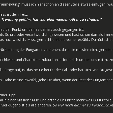
anmeldung“ muss ich hier schon an dieser Stelle etwas einfügen, was
ass ist dein Text:
r Trennung geführt hat war eher meinem Alter zu schulden
“
enau der Punkt um den es damals auch gegangen ist.
nichts Schuld oder verantwortlich gewesen und hast schon damals imm
deos nachweislich, Misst gemacht und uns vorher erzählt, Du hättest
rückhaltung der Fungamer verstehen, dass die meisten nicht gerade 
nlichkeits- und Charakterstruktur hier erforderlich um bei uns mit zu
die Frage auf, ist das heute bei Dir der Fall, oder hat sich, wie Du ges
ich. Habe meine Zweifel, gebe Dir aber, wenn der Rest der Fungamer 
einer Tipp:
al in einer Mission “AFK“ und erzähle uns nicht mehr was Du für tol
iel klüger bist als alle anderen.
So viel noch einmal zu Persönlichke