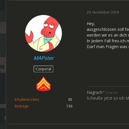
29. November 2018
Hey,
ausgeschlossen soll hi
werden wir es an dich 
In Jedem Fall freu ich
Darf man Fragen was d
MAPster
Corporal
Nagrach
*
9:54 PM
Scheuße jetzt so ich M
Erhaltene Likes
65
Beiträge
136