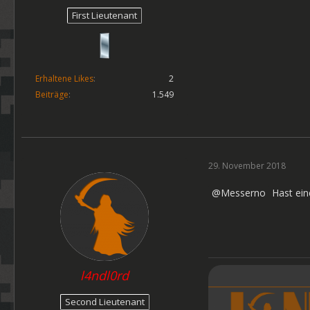
First Lieutenant
Erhaltene Likes
2
Beiträge
1.549
29. November 2018
Messerno
Hast ei
l4ndl0rd
Second Lieutenant