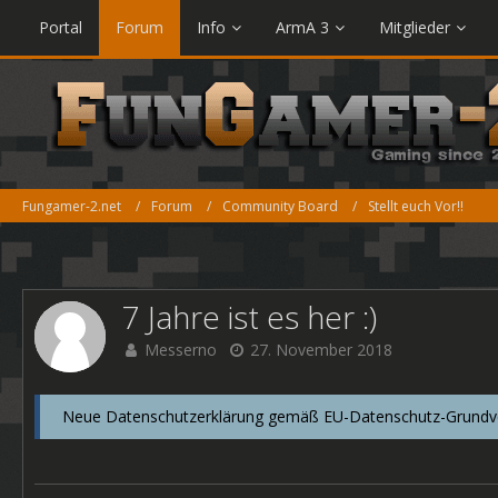
Portal
Forum
Info
ArmA 3
Mitglieder
Fungamer-2.net
Forum
Community Board
Stellt euch Vor!!
7 Jahre ist es her :)
Messerno
27. November 2018
Neue Datenschutzerklärung gemäß EU-Datenschutz-Grundver