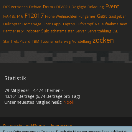
Event
Demo
DCS Versionen
Debian
DEVGRU
Dogfight
Einladung
F12017
Gast
F/A-18c
F16
Frohe Weihnachten
Fungamer
Gastgeber
Helicopter
Homepage
Host
Lappi
Laptop
Luftkampf
Neuaufnahme
new
Sale
Panther KF51
roboter
schatzmeister
Server
Serverzahlung
SSL
zocken
Star Trek: Picard
TBM
Tutorial
unterweg
Vorstellung
Statistik
79 Mitglieder
4.474 Themen
43.161 Beiträge (6,74 Beiträge pro Tag)
Unser neuestes Mitglied heißt:
Noolii
Datenschutzerklärung
Impressum
Diese Seite verwendet Cookies. Durch die Nutzung unserer Seite erklärst du