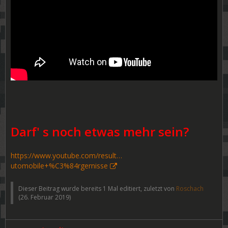
Darf' s noch etwas mehr sein?
https://www.youtube.com/result…
utomobile+%C3%84rgernisse
Dieser Beitrag wurde bereits 1 Mal editiert, zuletzt von
Roschach
(
26. Februar 2019
)