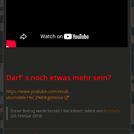
Darf' s noch etwas mehr sein?
https://www.youtube.com/result…
utomobile+%C3%84rgernisse
Dieser Beitrag wurde bereits 1 Mal editiert, zuletzt von
Roschach
(
26. Februar 2019
)