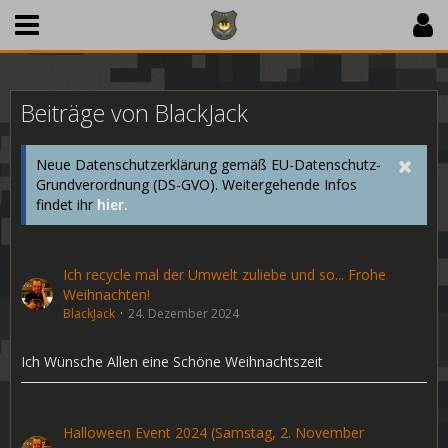
Beiträge von BlackJack
Neue Datenschutzerklärung gemäß EU-Datenschutz-
Grundverordnung (DS-GVO). Weitergehende Infos
findet ihr
hier.
Ich recycle mal der Umwelt zuliebe und so... Frohe
Weihnachten!
BlackJack
24. Dezember 2024
Ich Wünsche Allen eine Schöne Weihnachtszeit
Halloween Event 2024 (Samstag, 2. November