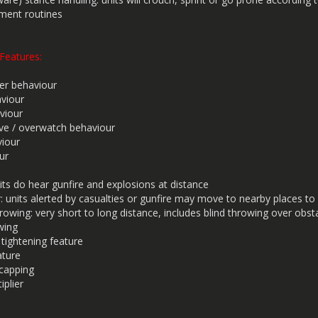
ment routines
 Features:
r behaviour
viour
viour
ive / overwatch behaviour
iour
ur
ts do hear gunfire and explosions at distance
: units alerted by casualties or gunfire may move to nearby places t
wing: very short to long distance, includes blind throwing over obst
wing
tightening feature
ture
 capping
plier