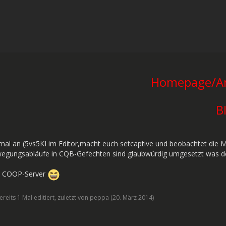
Homepage/An
B
 mal an (5vs5KI im Editor,macht euch setcaptive und beobachtet die 
wegungsabläufe in CQB-Gefechten sind glaubwürdig umgesetzt was de
n COOP-Server
reits 1 Mal editiert, zuletzt von peppa (
20. März 2014
)