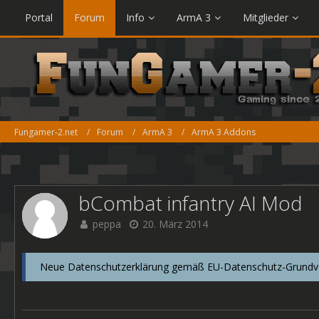
Portal
Forum
Info
ArmA 3
Mitglieder
Fungamer-2.net
Forum
ArmA 3
ArmA 3 Addons
bCombat infantry AI Mod
peppa
20. März 2014
Neue Datenschutzerklärung gemäß EU-Datenschutz-Grundver