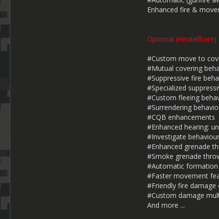
Enhanced fire & move
Optional (einstellbare)
#Custom move to cove
#Mutual covering beha
#Suppressive fire beha
#Specialized suppress
#Custom fleeing behav
#Surrendering behavio
#CQB enhancements
#Enhanced hearing: uni
#Investigate behaviour
#Enhanced grenade thro
#Smoke grenade thro
#Automatic formation 
#Faster movement fea
#Friendly fire damage
#Custom damage multi
And more ...