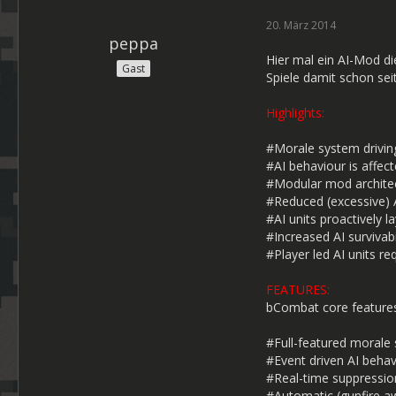
20. März 2014
peppa
Hier mal ein AI-Mod di
Gast
Spiele damit schon se
Highlights:
#Morale system driving
#AI behaviour is affect
#Modular mod architect
#Reduced (excessive) A
#AI units proactively l
#Increased AI survivabi
#Player led AI units r
FEATURES:
bCombat core features
#Full-featured morale 
#Event driven AI behav
#Real-time suppression 
#Automatic (gunfire awa