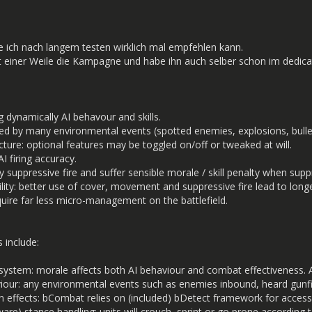
e ich nach langem testen wirklich mal empfehlen kann.
it einer Weile die Kampagne und habe ihn auch selber schon im dedica
 dynamically AI behavour and skills.
ed by many environmental events (spotted enemies, explosions, bullets 
ure: optional features may be toggled on/off or tweaked at will.
I firing accuracy.
ay suppressive fire and suffer sensible morale / skill penalty when sup
lity: better use of cover, movement and suppressive fire lead to longer
equire far less micro-management on the battlefield.
 include:
system: morale affects both AI behaviour and combat effectiveness. AI
iour: any environmental events such as enemies inbound, heard gunfire
effects: bCombat relies on (included) bDetect framework for accessing 
re) stance handling: units will crouch, sprint or go prone according t