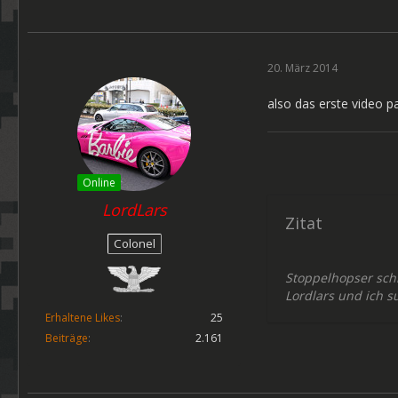
20. März 2014
also das erste video pa
Online
LordLars
Zitat
Colonel
Stoppelhopser sch
Lordlars und ich s
Erhaltene Likes
25
Beiträge
2.161