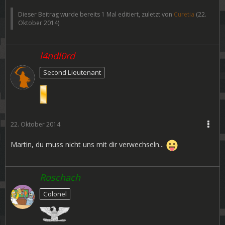
Dieser Beitrag wurde bereits 1 Mal editiert, zuletzt von
Curetia
(
22.
Oktober 2014
)
l4ndl0rd
Second Lieutenant
22. Oktober 2014
Martin, du muss nicht uns mit dir verwechseln...
Roschach
Colonel