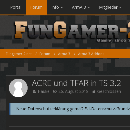
Portal
Forum
Info
ArmA 3
Mitglieder
Fungamer-2.net
Forum
ArmA 3
ArmA 3 Addons
ACRE und TFAR in TS 3.2
Hauke
26. August 2018
Geschlossen
Neue Datenschutzerklärung gemäß EU-Datenschutz-Grundver