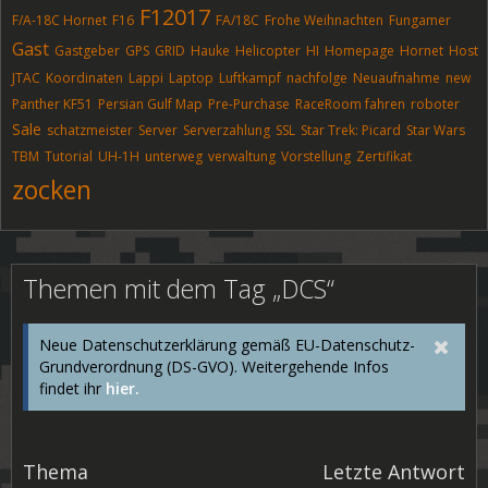
F12017
F/A-18C Hornet
F16
FA/18C
Frohe Weihnachten
Fungamer
Gast
Gastgeber
GPS
GRID
Hauke
Helicopter
HI
Homepage
Hornet
Host
JTAC
Koordinaten
Lappi
Laptop
Luftkampf
nachfolge
Neuaufnahme
new
Panther KF51
Persian Gulf Map
Pre-Purchase
RaceRoom fahren
roboter
Sale
schatzmeister
Server
Serverzahlung
SSL
Star Trek: Picard
Star Wars
TBM
Tutorial
UH-1H
unterweg
verwaltung
Vorstellung
Zertifikat
zocken
Themen mit dem Tag „DCS“
Neue Datenschutzerklärung gemäß EU-Datenschutz-
Grundverordnung (DS-GVO). Weitergehende Infos
findet ihr
hier.
Thema
Letzte Antwort