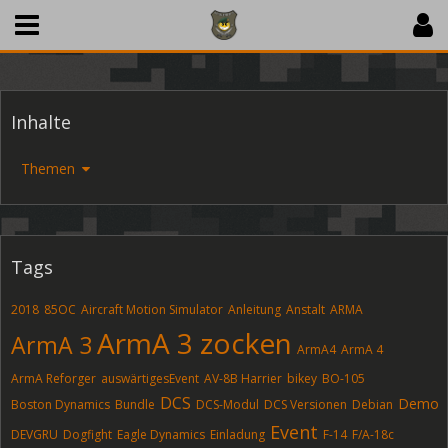
Inhalte
Artikel
Themen
Tags
2018
85OC
Aircraft Motion Simulator
Anleitung
Anstalt
ARMA
ArmA 3 zocken
ArmA 3
ArmA4
ArmA 4
ArmA Reforger
auswärtigesEvent
AV-8B Harrier
bikey
BO-105
DCS
Demo
Boston Dynamics
Bundle
DCS-Modul
DCS Versionen
Debian
Event
DEVGRU
Dogfight
Eagle Dynamics
Einladung
F-14
F/A-18c