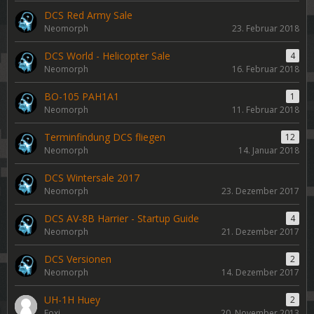
DCS Red Army Sale
Neomorph
23. Februar 2018
DCS World - Helicopter Sale
4
Neomorph
16. Februar 2018
BO-105 PAH1A1
1
Neomorph
11. Februar 2018
Terminfindung DCS fliegen
12
Neomorph
14. Januar 2018
DCS Wintersale 2017
Neomorph
23. Dezember 2017
DCS AV-8B Harrier - Startup Guide
4
Neomorph
21. Dezember 2017
DCS Versionen
2
Neomorph
14. Dezember 2017
UH-1H Huey
2
Foxi
20. November 2013