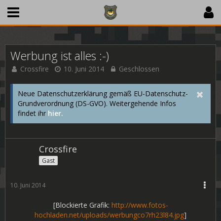
Werbung ist alles :-)
Crossfire
10. Juni 2014
Geschlossen
Neue Datenschutzerklärung gemäß EU-Datenschutz-
Grundverordnung (DS-GVO). Weitergehende Infos
findet ihr
hier.
Crossfire
Gast
10. Juni 2014
[Blockierte Grafik:
http://www.fotos-
hochladen.net/uploads/werbungco7rh23l84.jpg
]